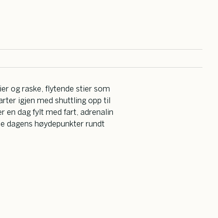
er og raske, flytende stier som
ter igjen med shuttling opp til
er en dag fylt med fart, adrenalin
dele dagens høydepunkter rundt