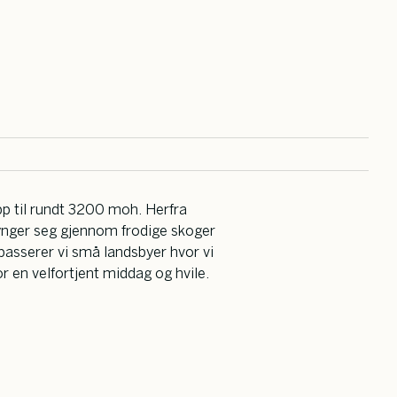
pp til rundt 3200 moh. Herfra
lynger seg gjennom frodige skoger
passerer vi små landsbyer hvor vi
for en velfortjent middag og hvile.