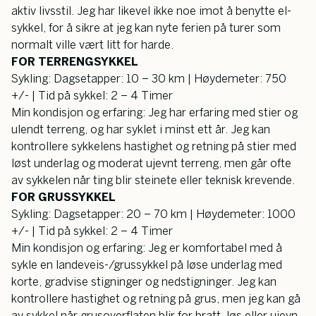
aktiv livsstil. Jeg har likevel ikke noe imot å benytte el-
sykkel, for å sikre at jeg kan nyte ferien på turer som 
normalt ville vært litt for harde.
FOR TERRENGSYKKEL
Sykling: Dagsetapper: 10 – 30 km | Høydemeter: 750 
+/- | Tid på sykkel: 2 – 4 Timer
Min kondisjon og erfaring: Jeg har erfaring med stier og 
ulendt terreng, og har syklet i minst ett år. Jeg kan 
kontrollere sykkelens hastighet og retning på stier med 
løst underlag og moderat ujevnt terreng, men går ofte 
av sykkelen når ting blir steinete eller teknisk krevende.
FOR GRUSSYKKEL
Sykling: Dagsetapper: 20 – 70 km | Høydemeter: 1000 
+/- | Tid på sykkel: 2 – 4 Timer
Min kondisjon og erfaring: Jeg er komfortabel med å 
sykle en landeveis-/grussykkel på løse underlag med 
korte, gradvise stigninger og nedstigninger. Jeg kan 
kontrollere hastighet og retning på grus, men jeg kan gå 
av sykkel når grusoverflaten blir for bratt, løs eller ujevn.